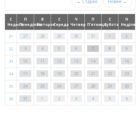
← Старее
Новее →
С
П
В
С
Ч
П
С
Н
Неделя
Понеділок
Вівторок
Середа
Четвер
П'ятниця
Субота
Неділя
28
29
30
31
1
2
27
31
4
5
6
7
8
9
3
32
11
12
13
14
15
16
10
33
18
19
20
21
22
23
17
34
25
26
27
28
29
30
24
35
1
2
3
4
5
6
31
36