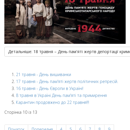
Детальніше: 18 травня – День пам'яті жертв депортації кри
21 травня - День вишиванки
17 травня - День пам'яті жертв політичних репресій.
16 травня - День Європи в Україні!
8 травня в Україні День пам'яті та примирення
Карантин продовжено до 22 травня!!!
Сторінка 10 із 13
Початок
Попередня
4
5
6
7
8
9